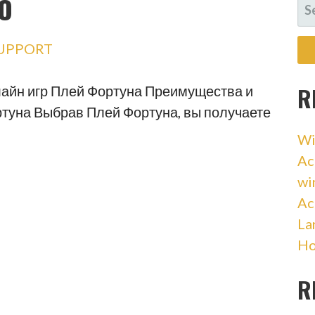
O
SE
FO
UPPORT
R
айн игр Плей Фортуна Преимущества и
ртуна Выбрав Плей Фортуна, вы получаете
Wi
Ac
wi
Ac
La
Ho
R