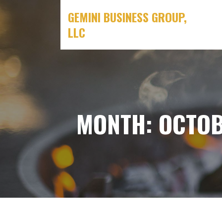
Skip
GEMINI BUSINESS GROUP,
to
LLC
content
MONTH:
OCTOB