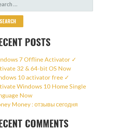
ARCH
R:
ECENT POSTS
ndows 7 Offline Activator ✓
tivate 32 & 64-bit OS Now
ndows 10 activator free ✓
tivate Windows 10 Home Single
nguage Now
ney Money : отзывы сегодня
ECENT COMMENTS