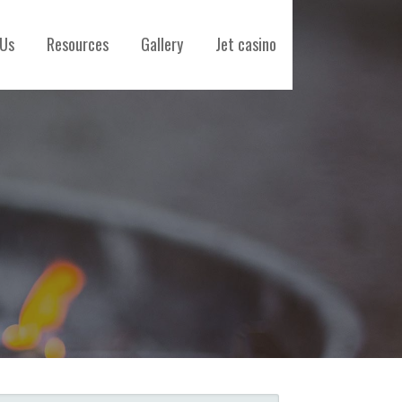
 Us
Resources
Gallery
Jet casino