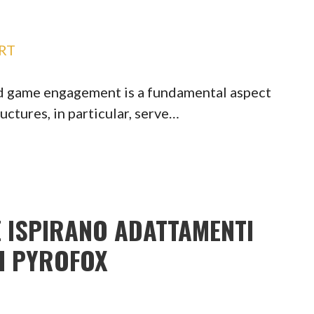
RT
d game engagement is a fundamental aspect
ctures, in particular, serve…
 ISPIRANO ADATTAMENTI
DI PYROFOX