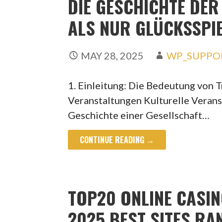
DIE GESCHICHTE DE
ALS NUR GLÜCKSSPI
MAY 28, 2025
WP_SUPPO
1. Einleitung: Die Bedeutung von T
Veranstaltungen Kulturelle Verans
Geschichte einer Gesellschaft…
CONTINUE READING →
TOP20 ONLINE CASI
2025 BEST SITES RA