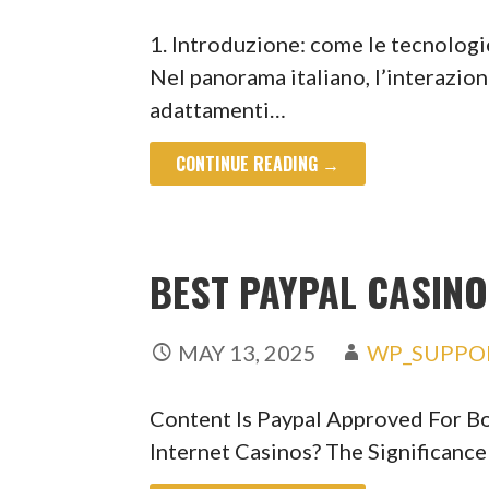
1. Introduzione: come le tecnologi
Nel panorama italiano, l’interazio
adattamenti…
CONTINUE READING →
BEST PAYPAL CASIN
MAY 13, 2025
WP_SUPPO
Content Is Paypal Approved For B
Internet Casinos? The Significanc