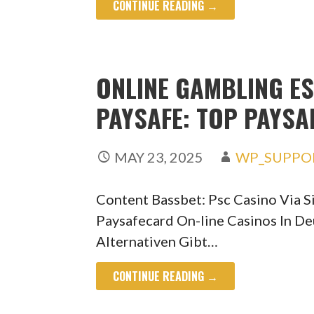
CONTINUE READING →
ONLINE GAMBLING E
PAYSAFE: TOP PAYS
MAY 23, 2025
WP_SUPPO
Content Bassbet: Psc Casino Via S
Paysafecard On-line Casinos In D
Alternativen Gibt…
CONTINUE READING →