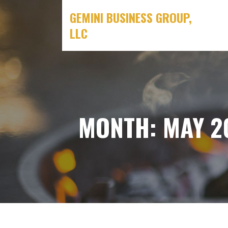
Skip
GEMINI BUSINESS GROUP,
to
LLC
content
MONTH:
MAY 2