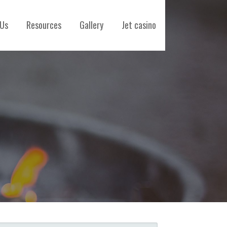
 Us
Resources
Gallery
Jet casino