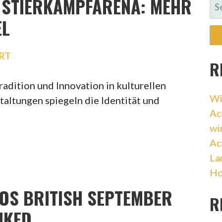
R STIERKAMPFARENA: MEHR
SE
FO
EL
RT
R
radition und Innovation in kulturellen
Wi
taltungen spiegeln die Identität und
Ac
wi
Ac
La
Ho
NOS BRITISH SEPTEMBER
R
NKED