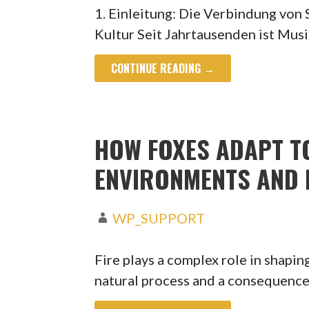
1. Einleitung: Die Verbindung von 
Kultur Seit Jahrtausenden ist Mus
CONTINUE READING →
HOW FOXES ADAPT T
ENVIRONMENTS AND 
WP_SUPPORT
Fire plays a complex role in shapi
natural process and a consequenc