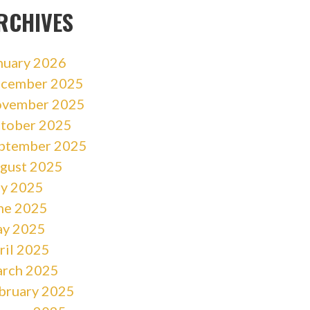
RCHIVES
nuary 2026
cember 2025
vember 2025
tober 2025
ptember 2025
gust 2025
ly 2025
ne 2025
y 2025
ril 2025
rch 2025
bruary 2025