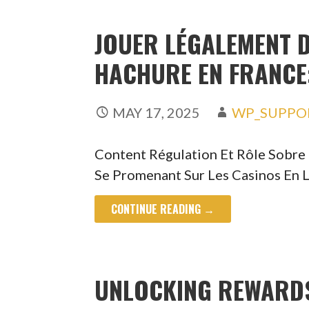
JOUER LÉGALEMENT 
HACHURE EN FRANCE:
MAY 17, 2025
WP_SUPPO
Content Régulation Et Rôle Sobre L
Se Promenant Sur Les Casinos En 
CONTINUE READING →
UNLOCKING REWARDS