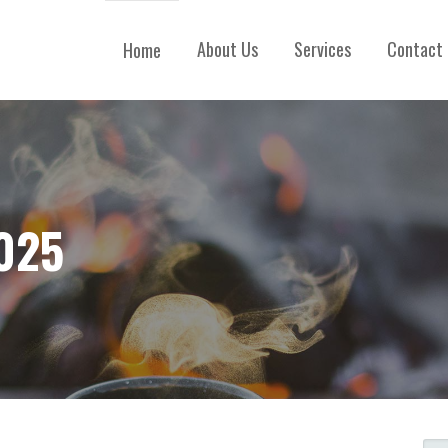
About Us
Services
Contact
Home
025