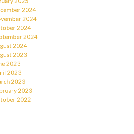
nuary 2025
cember 2024
vember 2024
tober 2024
ptember 2024
gust 2024
gust 2023
ne 2023
ril 2023
rch 2023
bruary 2023
tober 2022