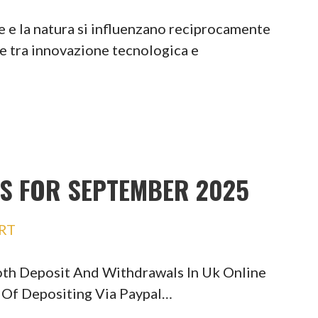
e e la natura si influenzano reciprocamente
ne tra innovazione tecnologica e
OS FOR SEPTEMBER 2025
RT
oth Deposit And Withdrawals In Uk Online
e Of Depositing Via Paypal…