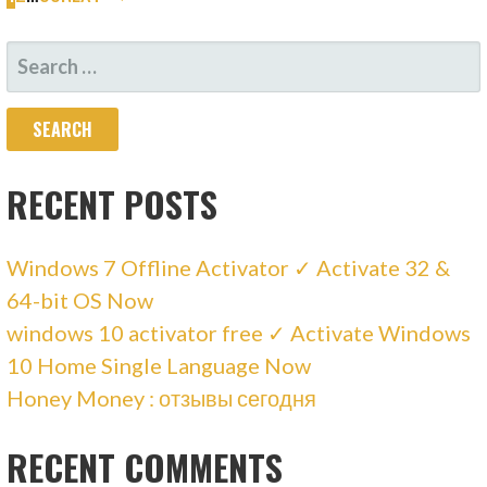
NAVIGATION
SEARCH
FOR:
RECENT POSTS
Windows 7 Offline Activator ✓ Activate 32 &
64-bit OS Now
windows 10 activator free ✓ Activate Windows
10 Home Single Language Now
Honey Money : отзывы сегодня
RECENT COMMENTS