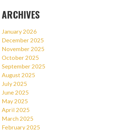
ARCHIVES
January 2026
December 2025
November 2025
October 2025
September 2025
August 2025
July 2025
June 2025
May 2025
April 2025
March 2025
February 2025