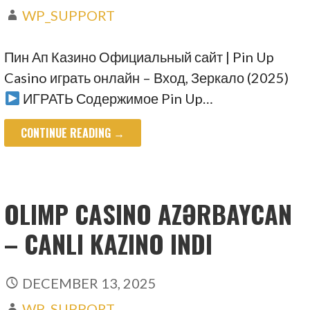
WP_SUPPORT
Пин Ап Казино Официальный сайт | Pin Up
Casino играть онлайн – Вход, Зеркало (2025)
ИГРАТЬ Содержимое Pin Up…
CONTINUE READING →
OLIMP CASINO AZƏRBAYCAN
– CANLI KAZINO INDI
DECEMBER 13, 2025
WP_SUPPORT