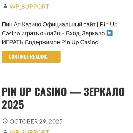
WP_SUPPORT
Пин Ап Казино Официальный сайт | Pin Up
Casino играть онлайн – Вход, Зеркало
ИГРАТЬ Содержимое Pin Up Casino…
CONTINUE READING →
PIN UP CASINO — ЗЕРКАЛО
2025
OCTOBER 29, 2025
WP_SUPPORT