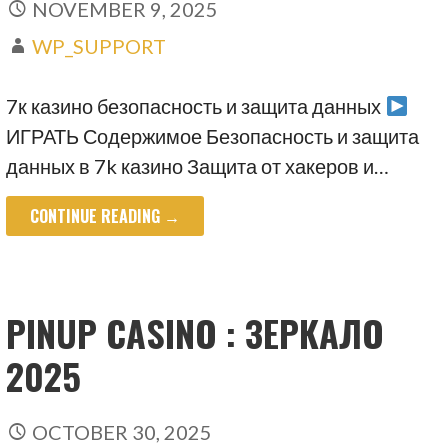
NOVEMBER 9, 2025
WP_SUPPORT
7к казино безопасность и защита данных
ИГРАТЬ Содержимое Безопасность и защита
данных в 7k казино Защита от хакеров и…
CONTINUE READING →
PINUP CASINO : ЗЕРКАЛО
2025
OCTOBER 30, 2025