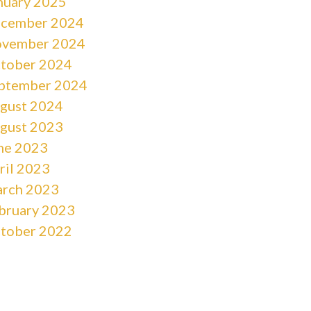
nuary 2025
cember 2024
vember 2024
tober 2024
ptember 2024
gust 2024
gust 2023
ne 2023
ril 2023
rch 2023
bruary 2023
tober 2022