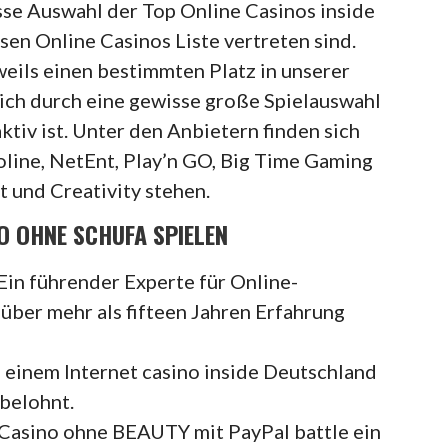
sse Auswahl der Top Online Casinos inside
ösen Online Casinos Liste vertreten sind.
eils einen bestimmten Platz in unserer
sich durch eine gewisse große Spielauswahl
aktiv ist. Unter den Anbietern finden sich
ine, NetEnt, Play’n GO, Big Time Gaming
t und Creativity stehen.
NO OHNE SCHUFA SPIELEN
Ein führender Experte für Online-
ber mehr als fifteen Jahren Erfahrung
 einem Internet casino inside Deutschland
belohnt.
Casino ohne BEAUTY mit PayPal battle ein