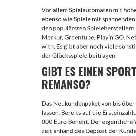
Vor allem Spielautomaten mit hoh
ebenso wie Spiele mit spannenden
den populärsten Spielehersteller
Merkur, Greentube, Play’n GO, Ne
with. Es gibt aber noch viele sonst
der Glücksspiele beitragen.
GIBT ES EINEN SPO
REMANSO?
Das Neukundenpaket von bis über 2
lassen. Bereits auf die Ersteinza
000 Euro Benefit. Der eigentlich
zeit anhand des Deposit der Kunden