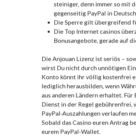
steiniger, denn immer so mit 
gegenseitig PayPal in Deutsch
Die Sperre gilt übergreifend f
Die Top Internet casinos übe
Bonusangebote, gerade auf die
Die Anjouan Lizenz ist seriös – s
wirst Du nicht durch unnötigen Ein
Konto könnt ihr völlig kostenfrei
lediglich herausbilden, wenn Wäh
aus anderen Ländern erhaltet. Für 
Dienst in der Regel gebührenfrei, 
PayPal-Auszahlungen verlaufen mei
Sobald das Casino euren Antrag bes
eurem PayPal-Wallet.