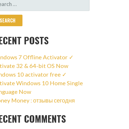
ARCH
R:
ECENT POSTS
ndows 7 Offline Activator ✓
tivate 32 & 64-bit OS Now
ndows 10 activator free ✓
tivate Windows 10 Home Single
nguage Now
ney Money : отзывы сегодня
ECENT COMMENTS